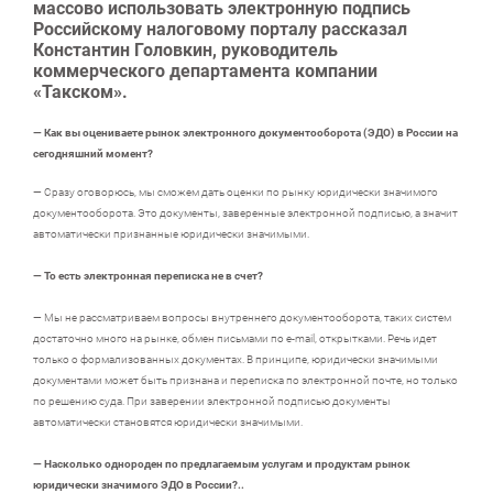
массово использовать электронную подпись
Российскому налоговому порталу рассказал
Константин Головкин, руководитель
коммерческого департамента компании
«Такском».
— Как вы оцениваете рынок электронного документооборота (ЭДО) в России на
сегодняшний момент?
— Сразу оговорюсь, мы сможем дать оценки по рынку юридически значимого
документооборота. Это документы, заверенные электронной подписью, а значит
автоматически признанные юридически значимыми.
— То есть электронная переписка не в счет?
— Мы не рассматриваем вопросы внутреннего документооборота, таких систем
достаточно много на рынке, обмен письмами по e-mail, открытками. Речь идет
только о формализованных документах. В принципе, юридически значимыми
документами может быть признана и переписка по электронной почте, но только
по решению суда. При заверении электронной подписью документы
автоматически становятся юридически значимыми.
— Насколько однороден по предлагаемым услугам и продуктам рынок
юридически значимого ЭДО в России?..