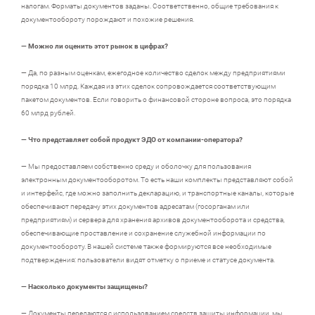
налогам. Форматы документов заданы. Соответственно, общие требования к
документообороту порождают и похожие решения.
— Можно ли оценить этот рынок в цифрах?
— Да, по разным оценкам, ежегодное количество сделок между предприятиями
порядка 10 млрд. Каждая из этих сделок сопровождается соответствующим
пакетом документов. Если говорить о финансовой стороне вопроса, это порядка
60 млрд рублей.
— Что представляет собой продукт ЭДО от компании-оператора?
— Мы предоставляем собственно среду и оболочку для пользования
электронным документооборотом. То есть наши комплекты представляют собой
и интерфейс, где можно заполнить декларацию, и транспортные каналы, которые
обеспечивают передачу этих документов адресатам (госорганам или
предприятиям) и сервера для хранения архивов документооборота и средства,
обеспечивающие проставление и сохранение служебной информации по
документообороту. В нашей системе также формируются все необходимые
подтверждения: пользователи видят отметку о приеме и статусе документа.
— Насколько документы защищены?
— Документы передаются с использованием средств защиты информации, мы