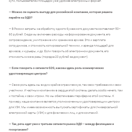
сути, пользователям площадок уже удобнее электронный формат.
— Можно ли оценить выгоду для российской компании, которая решила
перейти на ЭДО?
— В России затраты на обработку одного бумажного документа составляют 50–
60 рублей. Сюда мы включаем расходы на формирование документа, его
сопровождение, уничтожение или хранение в архиве. Это и зарплата
сотрудников, и стоимость копировальной техники, и аренда площадей для
архивов, и курьеры, и др. Если говорить об электронном документе, его
стоимость ниже в разы (порядка 20 рублей за документ).
— Если говорить о сегменте G2G, какова здесь роль коммерческих
удостоверяющих центров?
— Свою роль здесь мы видим крайне ограниченную, там свои требования и свои
участники. И частным компаниям в сердце этой системы делать особо нечего, там
и гостайна, и свои игроки. Но мы обеспечиваем периферию этой системы. К
примеру, наша компания является уполномоченным удостоверяющим центром
для УЭК. Мы имеем возможность выпускать сертификаты для Универсальной
электронной карты (УЭК) и для физических лиц, и для компаний.
— Так, речь идет уже о третьем сегменте рынка ЭДО – между физлицами и
госорганами?