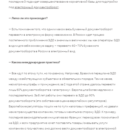
последние 3 года идет совершенствование нормативной базы для подстройки
под
электронный документооборот
.
— Легко ли это происходит?
— Есть понимание того, что одним махом весь бумажный документооборот
перевести в электронную форму невозможно. В России идет процесс
постепенного приближения ЭДО к значимым величинам: мы как операторы ЭДО
видим для себя основную задачу – перевести 60–70% бумажного
документооборота в Росcии в электронный вид.
— Какова международная практика?
— Все идут по этому пути, но по-разному. Например, Бразилия перешла на ЭДО
между хозяйствующими субъектами в обязательном порядке. Тем не менее,
несмотря на штрафы и принуждения, за 2 года этой стране удалось перевести
лишь 60% документооборота в «электронку». Европа шла более медленно и
последовательно. За 8 лет работы они перевели в ЭДО до 90%
документооборота (это собственная оценка европейских регуляторов).
Европейские регуляторы пошли не по пути налоговых преференций, но давали
некие преимущества компаниям, готовым меняться в сторону ЭДО. К примеру,
последняя законодательная инициатива во Франции: переход всех госкомпаний
на ЭДО, и если предприятие хочет поставлять товары/оказывать услуги
компаниям с госучастием, оно должно вести документооборот в электронной