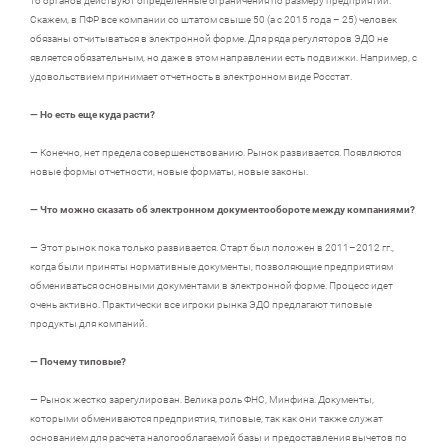
то органов действуют определенные ограничения по размеру предприятий.
Скажем, в ПФР все компании со штатом свыше 50 (а с 2015 года – 25) человек
обязаны отчитываться в электронной форме. Для ряда регуляторов ЭДО не
является обязательным, но даже в этом направлении есть подвижки. Например, с
удовольствием принимает отчетность в электронном виде Росстат.
— Но есть еще куда расти?
— Конечно, нет предела совершенствованию. Рынок развивается. Появляются
новые формы отчетности, новые форматы, новые законы.
— Что можно сказать об электронном документообороте между компаниями?
— Этот рынок пока только развивается. Старт был положен в 2011–2012 гг.,
когда были приняты нормативные документы, позволяющие предприятиям
обмениваться основными документами в электронной форме. Процесс идет
очень активно. Практически все игроки рынка ЭДО предлагают типовые
продукты для компаний.
— Почему типовые?
— Рынок жестко зарегулирован. Велика роль ФНС, Минфина. Документы,
которыми обмениваются предприятия, типовые, так как они также служат
основанием для расчета налогооблагаемой базы и предоставления вычетов по