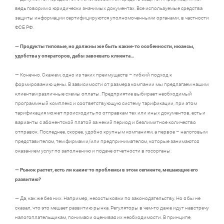
ведь говорим о юридически значимых документах. Все используемые средства
защиты информации сертифицируются уполномоченными органами, в частности
ФСБ РФ.
— Продукты типовые, но должны же быть какие-то особенности, нюансы,
удобства у операторов, дабы завоевать клиента…
— Конечно. Скажем, одно из таких преимуществ – гибкий подход к
формированию цены. В зависимости от размера компании мы предлагаем нашим
клиентам различные схемы оплаты. Предприятие выбирает необходимый
программный комплекс и соответствующую систему тарификации, при этом
тарификация может происходить по отправкам тех или иных документов, есть и
варианты с абонентской платой за некий период и безлимитное количество
отправок. Последнее, скорее, удобно крупным компаниям, а первое – налоговым
представителям, тем фирмам и/или предпринимателям, которые занимаются
оказанием услуг по заполнению и подаче отчетности в госорганы.
— Рынок растет, есть ли какие-то проблемы в этом сегменте, мешающие его
развитию?
— Да, как же без них. Например, несостыковки по законодательству. Но я бы не
сказал, что это мешает развитию рынка. Регуляторы в чем-то даже идут навстречу
налогоплательщикам, понимая и оценивая их необходимости. В принципе,