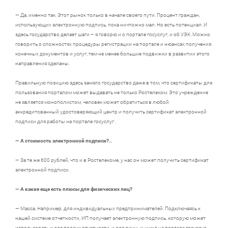
— Да, именно так. Этот рынок только в начале своего пути. Процент граждан,
использующих электронную подпись, пока ничтожно мал. Но есть потенциал. И
здесь государство делает шаги – я говорю и о портале госуслуг, и об УЭК. Можно
говорить о сложностях процедуры регистрации на портале и нюансах получения
конечных документов и услуг, тем не менее большие подвижки в развитии этого
направления сделаны.
Правильную позицию здесь заняло государство даже в том, что сертификаты для
пользования порталом может выдавать не только Ростелеком. Это учреждение
не является монополистом, человек может обратиться в любой
аккредитованный удостоверяющий центр и получить сертификат электронной
подписи для работы на портале госуслуг .
— А стоимость электронной подписи?..
— За те же 600 рублей, что и в Ростелекоме, у нас он может получить сертификат
электронной подписи.
— А какие еще есть плюсы для физических лиц?
— Масса. Например, для индивидуальных предпринимателей. Подключаясь к
нашей системе отчетности, ИП получает электронную подпись, которую может
использовать и для подачи отчетности, и для личных нужд на портале госуслуг.