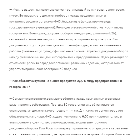
— Можно выделить несколько сегментов, и каждый из них развивается своим
путем. Во-первых, это документооборот между предприятиями и
контролирующими органами (ФНС, бюджетные фонды, прочие виды
государственных учреждений). Речь идет о всевозможной отчетности перед
госорганами. Во-вторых, документооборот между предприятиями (b2b),
связанный с заключением, исполнением и расторжением договоров. Это
документы, сопутствующие сделкам – счета-фактуры, акты о выполненных
работах (оказанных услугах), официальные письма. В-третьих, документооборот
между физическими лицами и госорганами и предприятиями. Здесь речь идет об
отчетности россиян перед госорганами и различных сделках, которые может
упростить применение электронной подписи.
— Как обстоит ситуация на рынке продуктов ЭДО между предприятиями и
госорганами?
— Сегмент электронного документооборота между компаниями и органами
власти вполне себе развит. Порядка 30 госорганов уже обмениваются
электронными документами с предприятиями. Для каких-то регуляторов это
обязательно, например, ФНС, куда отчетность по НДС принимается только в
электронном виде и только с помощью операторов электронного
документооборота. Или Росалкогольрегулирование по операциям в своей зоне
ответственности принимает декларации только в электронной форме. Для каких-