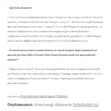
— Для b2b сегмента?
— Мы постоянно совершенствуем наши продукты под нужды компаний. Кому-то
удобно установить полностью наш продукт, кому-то – встроить в существующую
автоматизированную систему – будь то 1С или SAP. Решения индивидуальны, на
каждом предприятии есть особенности ведения документооборота и
информационной системы. Мы готовы осуществлять доработки, позволяющие
максимально эффективно встроиться в ту или иную инфраструктуру.
— В
заключение скажите ваше мнение, по какой модели будет развиваться
дальше система ЭДО в России? Нам ближе бразильский или европейский
вариант?
— Безусловно, второй. Принудительное вовлечение и всех предприятий в ЭДО
для России стало бы неприятным процессом. Гораздо правильнее пойти по пути
льгот и преференций для компаний, готовых переходить на безбумажный
документооборот.
«
Российский Налоговый Портал
»
.
Источник
Опубликовал:
Александр Абрамов (
info@spbit.ru
)