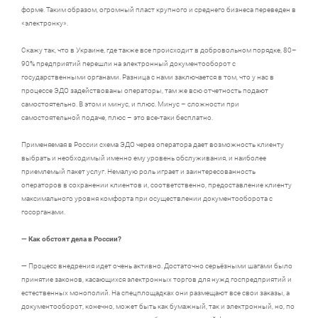
форме. Таким образом, огромный пласт крупного и среднего бизнеса переведен в
«электронку».
Скажу так, что в Украине, где также все происходит в добровольном порядке, 80–
90% предприятий перешли на электронный документооборот с
государственными органами. Разница с нами заключается в том, что у нас в
процессе ЭДО задействованы операторы, там же всю отчетность подают
самостоятельно. В этом и минус, и плюс. Минус – сложности при
самостоятельной подаче, плюс – это все-таки бесплатно.
Применяемая в России схема ЭДО через оператора дает возможность клиенту
выбрать и необходимый именно ему уровень обслуживания, и наиболее
приемлемый пакет услуг. Немалую роль играет и заинтересованность
операторов в сохранении клиентов и, соответственно, предоставление клиенту
максимального уровня комфорта при осуществлении документооборота с
госорганами.
— Как обстоят дела в России?
— Процесс внедрения идет очень активно. Достаточно серьёзными шагами было
принятие законов, касающихся электронных торгов для нужд госпредприятий и
естественных монополий. На спецплощадках они размещают все свои заказы, а
документооборот, конечно, может быть как бумажный, так и электронный, но, по