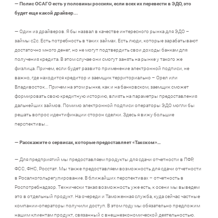
— Полис ОСАГО есть у половины россиян, если всех их перевести в ЭДО, это
будет еще какой драйвер...
— Один из драйверов. Я бы назвал в качестве интересного рынка для ЭДО –
займы с2с. Есть потребность в таких займах. Есть люди, которые зарабатывают
достаточно много денег, но не могут подтвердить свои доходы банкам для
получения кредита. В этом случае они смогут занять на рынке у такого же
физлица. Причем, если будет развито применение электронной подписи, не
важно, где находится кредитор и заемщик территориально – Орел или
Владивосток… Причем на этом рынке, как и на банковском, заемщик сможет
формировать свою кредитную историю, влиять на параметры предоставления
дальнейших займов. Помимо электронной подписи операторы ЭДО могли бы
решать вопрос идентификации сторон сделки. Здесь я вижу большие
перспективы…
— Расскажите о сервисах, которые предоставляет «Такском»…
— Для предприятий мы предоставляем продукты для сдачи отчетности в ПФР,
ФСС, ФНС, Росстат. Мы также предоставляем возможность для сдачи отчетности
в Росалкогольрегулирование. В ближайших перспективах – отчетность в
Роспотребнадзор. Технически такая возможность уже есть, к осени мы выведем
это в отдельный продукт. На очереди и Таможенная служба, куда сейчас частные
компании-операторы получили доступ. В этом году мы обязательно предложим
нашим клиентам продукт, связанный с внешнеэкономической деятельностью.