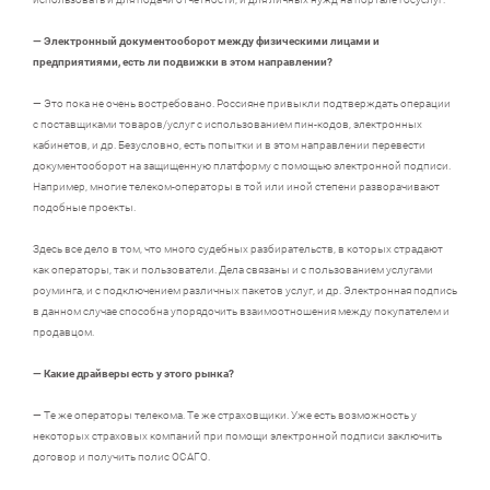
— Электронный документооборот между физическими лицами и
предприятиями, есть ли подвижки в этом направлении?
— Это пока не очень востребовано. Россияне привыкли подтверждать операции
с поставщиками товаров/услуг с использованием пин-кодов, электронных
кабинетов, и др. Безусловно, есть попытки и в этом направлении перевести
документооборот на защищенную платформу с помощью электронной подписи.
Например, многие телеком-операторы в той или иной степени разворачивают
подобные проекты.
Здесь все дело в том, что много судебных разбирательств, в которых страдают
как операторы, так и пользователи. Дела связаны и с пользованием услугами
роуминга, и с подключением различных пакетов услуг, и др. Электронная подпись
в данном случае способна упорядочить взаимоотношения между покупателем и
продавцом.
— Какие драйверы есть у этого рынка?
— Те же операторы телекома. Те же страховщики. Уже есть возможность у
некоторых страховых компаний при помощи электронной подписи заключить
договор и получить полис ОСАГО.