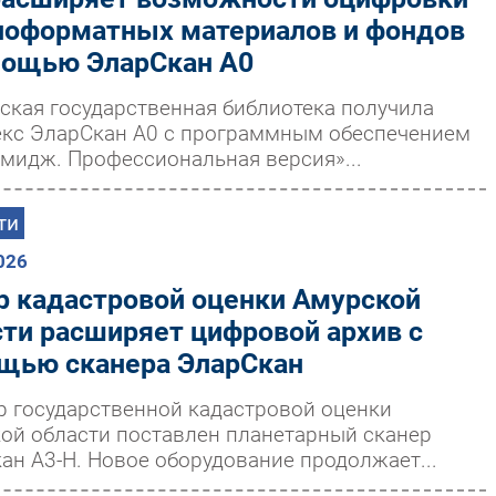
ноформатных материалов и фондов
мощью ЭларСкан А0
ская государственная библиотека получила
кс ЭларСкан А0 с программным обеспечением
мидж. Профессиональная версия»...
ти
026
р кадастровой оценки Амурской
сти расширяет цифровой архив с
щью сканера ЭларСкан
р государственной кадастровой оценки
ой области поставлен планетарный сканер
ан А3-Н. Новое оборудование продолжает...