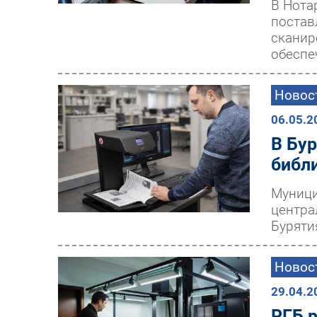
В Нота
постав
сканир
обеспе
Новос
06.05.2
В Бу
библ
Муници
центра
Буряти
Новос
29.04.2
РГБ 