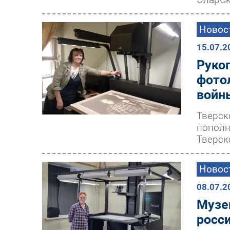
Новос
15.07.2
Рукоп
фото
войн
Тверск
пополн
Тверск
Новос
08.07.2
Музе
росс