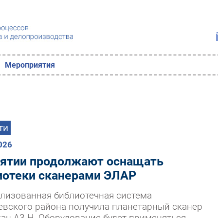
Мероприятия
ти
026
рятии продолжают оснащать
иотеки сканерами ЭЛАР
лизованная библиотечная система
евского района получила планетарный сканер
ан А3-Н. Оборудование будет применяться...