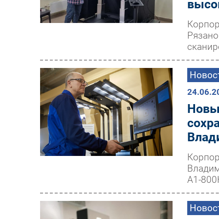
высо
Корпор
Рязано
сканир
Новос
24.06.2
Новы
сохр
Влад
Корпор
Владим
А1-800
Новос