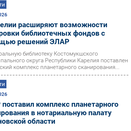
ти
026
релии расширяют возможности
ровки библиотечных фондов с
щью решений ЭЛАР
ральную библиотеку Костомукшского
пального округа Республики Карелия поставлен
ский комплекс планетарного сканирования...
ти
026
 поставил комплекс планетарного
ирования в нотариальную палату
новской области