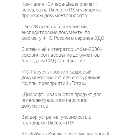
Компания «Синара-Девелопмент»
перешла на Directum RX и ускорила
процессы документооборота
Сбер2B сделала доступными
экспедиторские документы по
формату ФНС России в сервисе ЭДО
Системный интегратор «Абак-2000»
ускорил согласование документов
благодаря СЭД Directum Lite
«1С‑Рарус» упростил кадровый
документооборот для сотрудников
группы предприятий «Готэк»
«Диасофт» разработал продукт для
интеллектуального парсинга
документов
Вендор устранил уязвимость в
платформе Directum RX
КБ «Кубань Кредит» ускорил кадровый