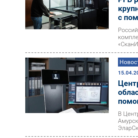
круп
с по
Россий
компле
«СканИ
Новос
15.04.2
Цент
обла
помо
В Цент
Амурск
ЭларСк