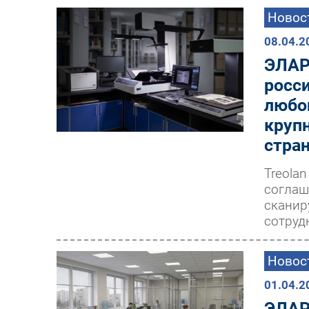
Новос
08.04.2
ЭЛАР 
росс
любо
круп
стра
Treola
соглаш
сканир
сотруд
Новос
01.04.2
ЭЛАР