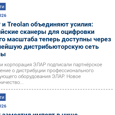
ти
026
и Treolan объединяют усилия:
ийские сканеры для оцифровки
го масштаба теперь доступны через
нейшую дистрибьюторскую сеть
ны
n и корпорация ЭЛАР подписали партнёрское
ение о дистрибуции профессионального
ующего оборудования ЭЛАР. Новое
ничество...
ти
026
 заместил импорт в нише