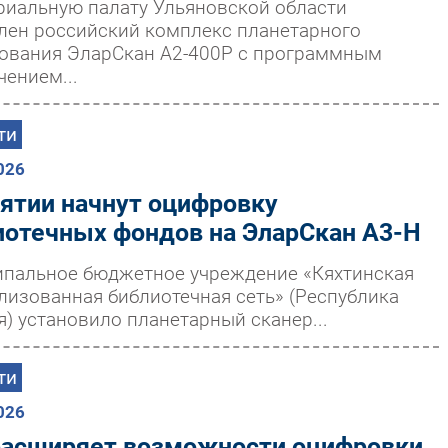
риальную палату Ульяновской области
лен российский комплекс планетарного
ования ЭларСкан А2-400Р с программным
чением...
ти
026
рятии начнут оцифровку
иотечных фондов на ЭларСкан А3-Н
пальное бюджетное учреждение «Кяхтинская
лизованная библиотечная сеть» (Республика
я) установило планетарный сканер...
ти
026
расширяет возможности оцифровки