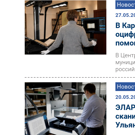
Новос
27.05.2
В Ка
оциф
помо
В Цент
муници
россий
Новос
20.05.2
ЭЛАР
скан
Улья