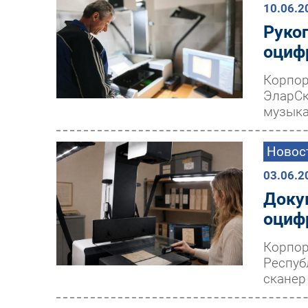
10.06.2
Руко
оциф
Корпор
ЭларСк
музыка
Новос
03.06.2
Доку
оциф
Корпор
Респуб
сканер