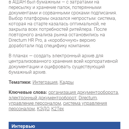
в АШАН был бумажным — с затратами на
пересылку и хранение папок, потерянными
документами и сорванными сроками подписания.
Выбор платформы оказался непростым: система,
которая на старте казалась оптимальной, не
закрыла всех потребностей ритейлера. После
повторного анализа рынка остановились на
Directum HR Pro, а «коробочную» версию
доработали под специфику компании.
В планах — создать электронный архив для
централизованного хранения всей корпоративной
документации и оцифровать существующий
бумажный архив.
Тематики:
Интеграция
,
Кадры
Ключевые слова:
организация документооборота
,
электронный документооборот
,
Directum
,
управление персоналом
,
система управления
персоналом
,
КЭДО
,
К2Тех
Интервью