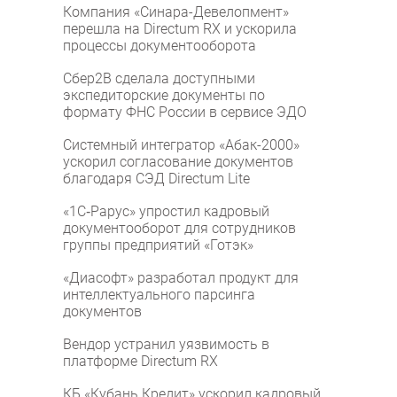
Компания «Синара-Девелопмент»
перешла на Directum RX и ускорила
процессы документооборота
Сбер2B сделала доступными
экспедиторские документы по
формату ФНС России в сервисе ЭДО
Системный интегратор «Абак-2000»
ускорил согласование документов
благодаря СЭД Directum Lite
«1С‑Рарус» упростил кадровый
документооборот для сотрудников
группы предприятий «Готэк»
«Диасофт» разработал продукт для
интеллектуального парсинга
документов
Вендор устранил уязвимость в
платформе Directum RX
КБ «Кубань Кредит» ускорил кадровый