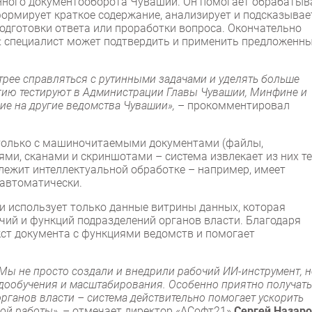
нного документооборота Чувашии. Он помогает обрабатыв
ормирует краткое содержание, анализирует и подсказывает
подготовки ответа или проработки вопроса. Окончательно
ом: специалист может подтвердить и применить предложенн
стрее справляться с рутинными задачами и уделять больше
огию тестируют в Администрации Главы Чувашии, Минфине и
е на другие ведомства Чувашии»,
– прокомментировал
е только с машиночитаемыми документами (файлы,
ями, сканами и скриншотами – система извлекает из них те
длежит интеллектуальной обработке – например, имеет
 автоматически.
и использует только данные витрины данных, которая
ий и функций подразделений органов власти. Благодаря
ст документа с функциями ведомств и помогает
Мы не просто создали и внедрили рабочий ИИ-инструмент, н
дообучения и масштабирования. Особенно приятно получать
рганов власти – система действительно помогает ускорить
ной работы»
, – отмечает директор «АСофт21»
Сергей Назар