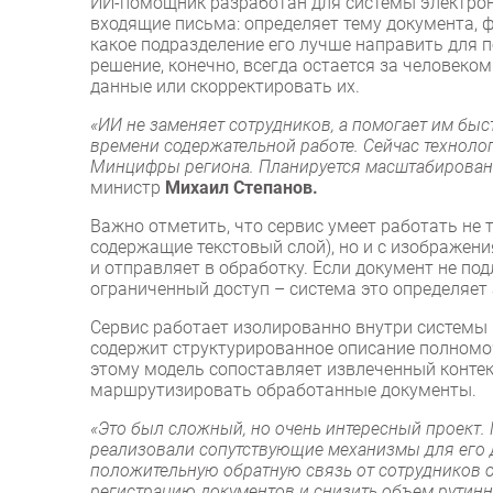
ИИ-помощник разработан для системы электро
входящие письма: определяет тему документа, ф
какое подразделение его лучше направить для 
решение, конечно, всегда остается за человек
данные или скорректировать их.
«ИИ не заменяет сотрудников, а помогает им бы
времени содержательной работе. Сейчас технол
Минцифры региона. Планируется масштабировани
министр
Михаил Степанов.
Важно отметить, что сервис умеет работать н
содержащие текстовый слой), но и с изображени
и отправляет в обработку. Если документ не по
ограниченный доступ – система это определяет
Сервис работает изолированно внутри системы 
содержит структурированное описание полномоч
этому модель сопоставляет извлеченный контек
маршрутизировать обработанные документы.
«Это был сложный, но очень интересный проект. 
реализовали сопутствующие механизмы для его 
положительную обратную связь от сотрудников о
регистрацию документов и снизить объем рутин