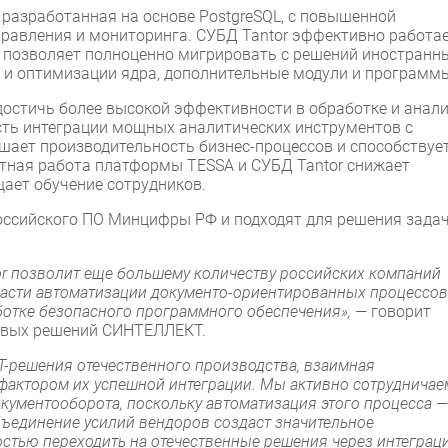
, разработанная на основе PostgreSQL, с повышенной
равления и мониторинга. СУБД Tantor эффективно работае
, позволяет полноценно мигрировать с решений иностранн
 и оптимизации ядра, дополнительные модули и программ
остичь более высокой эффективности в обработке и анал
ть интеграции мощных аналитических инструментов с
шает производительность бизнес-процессов и способствуе
тная работа платформы TESSA и СУБД Tantor снижает
щает обучение сотрудников.
оссийского ПО Минцифры РФ и подходят для решения зада
or позволит еще большему количеству российских компаний
асти автоматизации документо-ориентированных процессов
ботке безопасного программного обеспечения»,
— говорит
товых решений СИНТЕЛЛЕКТ.
Т-решения отечественного производства, взаимная
фактором их успешной интеграции. Мы активно сотрудничае
кументооборота, поскольку автоматизация этого процесса —
ъединение усилий вендоров создаст значительное
остью переходить на отечественные решения через интеграц