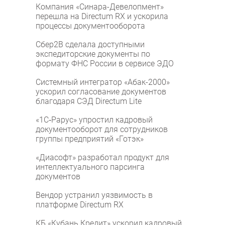
Компания «Синара-Девелопмент»
перешла на Directum RX и ускорила
процессы документооборота
Сбер2B сделала доступными
экспедиторские документы по
формату ФНС России в сервисе ЭДО
Системный интегратор «Абак-2000»
ускорил согласование документов
благодаря СЭД Directum Lite
«1С‑Рарус» упростил кадровый
документооборот для сотрудников
группы предприятий «Готэк»
«Диасофт» разработал продукт для
интеллектуального парсинга
документов
Вендор устранил уязвимость в
платформе Directum RX
КБ «Кубань Кредит» ускорил кадровый