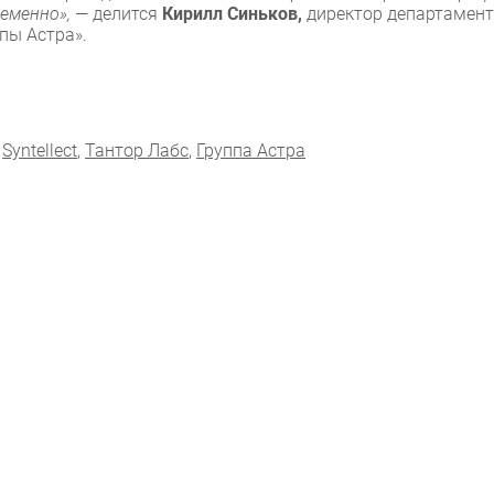
ременно»,
— делится
Кирилл Синьков,
директор департамен
пы Астра».
,
Syntellect
,
Тантор Лабс
,
Группа Астра