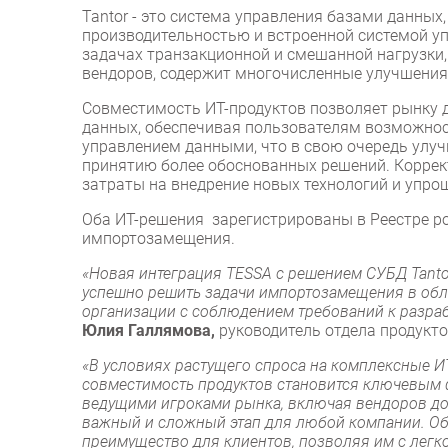
Tantor - это система управления базами данных
производительностью и встроенной системой уп
задачах транзакционной и смешанной нагрузки
вендоров, содержит многочисленные улучшения
Совместимость ИТ-продуктов позволяет рынку д
данных, обеспечивая пользователям возможнос
управлением данными, что в свою очередь улуч
принятию более обоснованных решений. Коррек
затраты на внедрение новых технологий и упро
Оба ИТ-решения зарегистрированы в Реестре р
импортозамещения.
«Новая интеграция TESSA с решением СУБД Tant
успешно решить задачи импортозамещения в обл
организации с соблюдением требований к разра
Юлия Галлямова,
руководитель отдела продук
«В условиях растущего спроса на комплексные И
совместимость продуктов становится ключевым 
ведущими игроками рынка, включая вендоров до
важный и сложный этап для любой компании. Об
преимущество для клиентов, позволяя им с легк