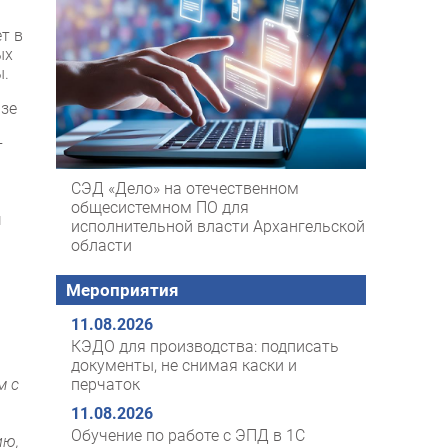
т в
ых
ы.
изе
т
СЭД «Дело» на отечественном
общесистемном ПО для
ч
исполнительной власти Архангельской
области
Мероприятия
11.08.2026
КЭДО для производства: подписать
документы, не снимая каски и
перчаток
м с
11.08.2026
Обучение по работе с ЭПД в 1С
ию,