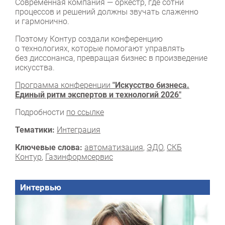
Современная компания — оркестр, где сотни
процессов и решений должны звучать слаженно
и гармонично.
Поэтому Контур создали конференцию
о технологиях, которые помогают управлять
без диссонанса, превращая бизнес в произведение
искусства.
Программа конференции
"Искусство бизнеса.
Единый ритм экспертов и технологий 2026"
Подробности
по ссылке
Тематики:
Интеграция
Ключевые слова:
автоматизация
,
ЭДО
,
СКБ
Контур
,
Газинформсервис
Интервью