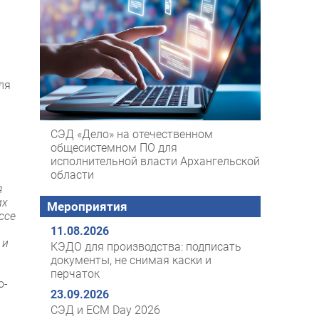
ля
СЭД «Дело» на отечественном
общесистемном ПО для
исполнительной власти Архангельской
области
я
их
Мероприятия
ссе
11.08.2026
 и
КЭДО для производства: подписать
документы, не снимая каски и
перчаток
о-
23.09.2026
СЭД и ECM Day 2026