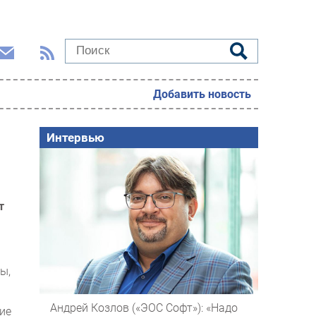
Добавить новость
Интервью
т
ы,
Андрей Козлов («ЭОС Софт»): «Надо
ие