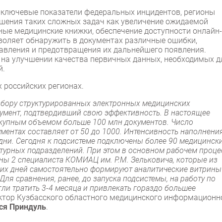
а ключевые показатели федеральных инцидентов, регионы
шения таких сложных задач как увеличение ожидаемой
ные медицинские книжки, обеспечение доступности онлайн-
зволяет обнаружить в документах различные ошибки,
равления и предотвращения их дальнейшего появления.
на улучшении качества первичных данных, необходимых д
й.
 российских регионах.
збору структурированных электронных медицинских
умент, подтвердивший свою эффективность. В настоящее
купным объемом больше 100 млн документов. Число
ментах составляет от 50 до 1000. Интенсивность наполнени
 дни. Сегодня к подсистеме подключены более 90 медицинск
ктурных подразделений. При этом в основном рабочем проце
ны 2 специалиста КОМИАЦ им. Р.М. Зельковича, которые из
чих дней самостоятельно формируют аналитические витрины
ля сравнения, ранее, до запуска подсистемы, на работу по
и тратить 3-4 месяца и привлекать гораздо большее
ектор Кузбасского областного медицинского информационн
ся Приндуль
.