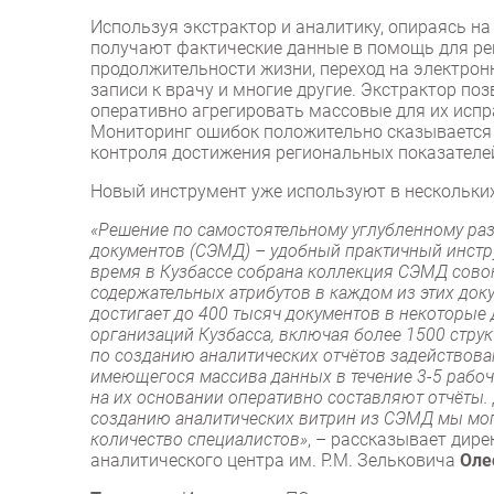
Используя экстрактор и аналитику, опираясь н
получают фактические данные в помощь для ре
продолжительности жизни, переход на электрон
записи к врачу и многие другие. Экстрактор по
оперативно агрегировать массовые для их исп
Мониторинг ошибок положительно сказывается 
контроля достижения региональных показателе
Новый инструмент уже используют в нескольких
«Решение по самостоятельному углубленному ра
документов (СЭМД) – удобный практичный инстр
время в Кузбассе собрана коллекция СЭМД сово
содержательных атрибутов в каждом из этих доку
достигает до 400 тысяч документов в некоторые
организаций Кузбасса, включая более 1500 стру
по созданию аналитических отчётов задействова
имеющегося массива данных в течение 3-5 рабо
на их основании оперативно составляют отчёты. Д
созданию аналитических витрин из СЭМД мы могл
количество специалистов»
, – рассказывает дир
аналитического центра им. Р.М. Зельковича
Оле