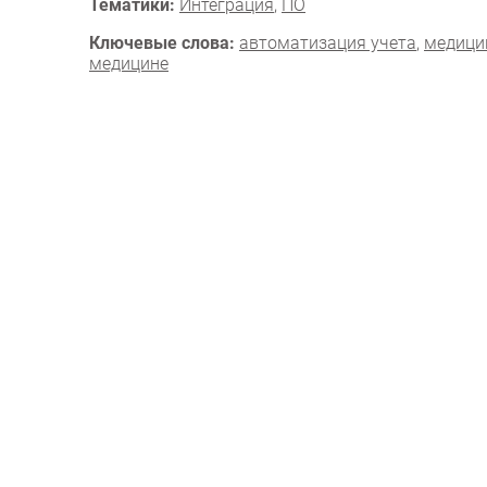
Тематики:
Интеграция
,
ПО
Ключевые слова:
автоматизация учета
,
медици
медицине