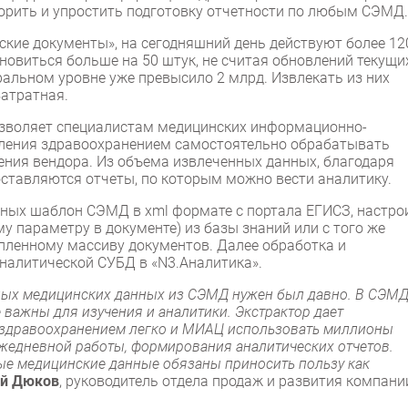
орить и упростить подготовку отчетности по любым СЭМД.
кие документы», на сегодняшний день действуют более 12
новиться больше на 50 штук, не считая обновлений текущи
ральном уровне уже превысило 2 млрд. Извлекать из них
затратная.
озволяет специалистам медицинских информационно-
вления здравоохранением самостоятельно обрабатывать
ния вендора. Из объема извлеченных данных, благодаря
ставляются отчеты, по которым можно вести аналитику.
нных шаблон СЭМД в xml формате с портала ЕГИСЗ, настро
му параметру в документе) из базы знаний или с того же
опленному массиву документов. Далее обработка и
налитической СУБД в «N3.Аналитика».
ных медицинских данных из СЭМД нужен был давно. В СЭМ
 важны для изучения и аналитики. Экстрактор дает
 здравоохранением легко и МИАЦ использовать миллионы
едневной работы, формирования аналитических отчетов.
ые медицинские данные обязаны приносить пользу как
й Дюков
, руководитель отдела продаж и развития компани