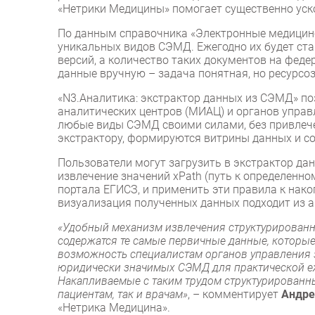
«Нетрики Медицины» помогает существенно уск
По данным справочника «Электронные медицинс
уникальных видов СЭМД. Ежегодно их будет ста
версий, а количество таких документов на феде
данные вручную – задача понятная, но ресурсо
«N3.Аналитика: экстрактор данных из СЭМД» п
аналитических центров (МИАЦ) и органов упра
любые виды СЭМД своими силами, без привлече
экстрактору, формируются витрины данных и со
Пользователи могут загрузить в экстрактор да
извлечение значений xPath (путь к определенно
портала ЕГИСЗ, и применить эти правила к нак
визуализация полученных данных подходит из а
«Удобный механизм извлечения структурирован
содержатся те самые первичные данные, которые
возможность специалистам органов управления
юридически значимых СЭМД для практической еж
Накапливаемые с таким трудом структурированн
пациентам, так и врачам»
, – комментирует
Андре
«Нетрика Медицина».