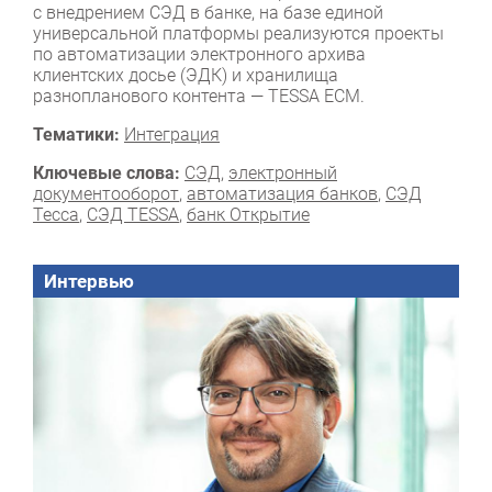
с внедрением СЭД в банке, на базе единой
универсальной платформы реализуются проекты
по автоматизации электронного архива
клиентских досье (ЭДК) и хранилища
разнопланового контента — TESSA ECM.
Тематики:
Интеграция
Ключевые слова:
СЭД
,
электронный
документооборот
,
автоматизация банков
,
СЭД
Тесса
,
СЭД TESSA
,
банк Открытие
Интервью