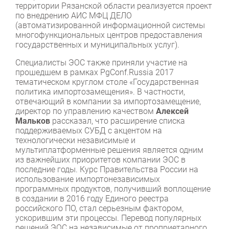
территории Рязанской области реализуется проект
по внедрению АИС МФЦ ДЕЛО
(автоматизированной информационной системы
многофункциональных центров предоставления
государственных и муниципальных услуг).
Специалисты ЭОС также приняли участие на
прошедшем в рамках PgConf.Russia 2017
тематическом круглом столе «Государственная
политика импортозамещения». В частности,
отвечающий в компании за импортозамещение,
директор по управлению качеством
Алексей
Мальков
рассказал, что расширение списка
поддерживаемых СУБД с акцентом на
технологически независимые и
мультиплатформенные решения является одним
из важнейших приоритетов компании ЭОС в
последние годы. Курс Правительства России на
использование импортонезависимых
программных продуктов, получивший воплощение
в создании в 2016 году Единого реестра
российского ПО, стал серьезным фактором,
ускорившим эти процессы. Перевод популярных
решений ЭОС на независимые от проприетарного