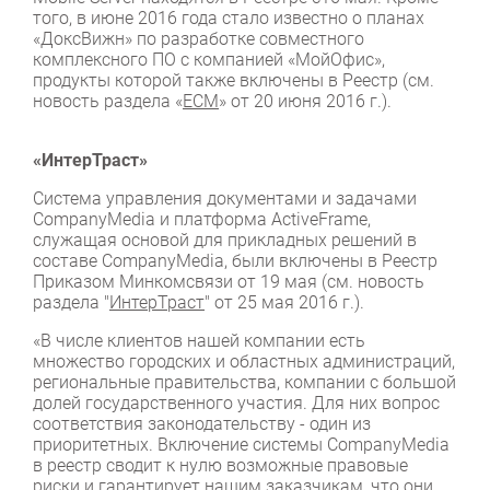
того, в июне 2016 года стало известно о планах
«ДоксВижн» по разработке совместного
комплексного ПО с компанией «МойОфис»,
продукты которой также включены в Реестр (см.
новость раздела «
ЕСМ
» от 20 июня 2016 г.).
«ИнтерТраст»
Система управления документами и задачами
CompanyMedia и платформа ActiveFrame,
служащая основой для прикладных решений в
составе CompanyMedia, были включены в Реестр
Приказом Минкомсвязи от 19 мая (см. новость
раздела "
ИнтерТраст
" от 25 мая 2016 г.).
«В числе клиентов нашей компании есть
множество городских и областных администраций,
региональные правительства, компании с большой
долей государственного участия. Для них вопрос
соответствия законодательству - один из
приоритетных. Включение системы CompanyMedia
в реестр сводит к нулю возможные правовые
риски и гарантирует нашим заказчикам, что они