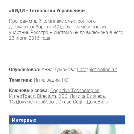
«АЙДИ - Технологии Управления»
Программный комплекс электронного
документооборота «СЭДО» – самый новый
участник Реестра – система была включена в него
23 июня 2016 года.
Опубликовал:
Анна Тумакова (
info@ict-online.ru
)
Тематики:
Интеграция
,
ПО
Ключевые слова:
Cognitive Technologies
,
ИнтерТраст
,
Directum
,
ЭОС
,
Логика Бизнеса
,
1С:Документооборот
,
Этлас-Софт
,
ДоксВижн
Интервью