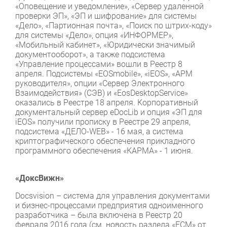
«Оповещение и уведомление», «Сервер удаленной
проверки ЭП», «ЭП и шифрование» для системы
«Дело», «Партионная почта», «Поиск по штрих-коду»
для системы «Дело», опция «ИНФОРМЕР»,
«Мобильный кабинет», «Юридически значимый
документооборот», а также подсистема
«Управление процессами» вошли в Реестр 8
апреля. Подсистемы «EOSmobile», «iEOS», «АРМ
руководителя», опции «Сервер Электронного
Взаимодействия» (СЭВ) и «EosDesktopService»
оказались в Реестре 18 апреля. Корпоративный
документальный сервер eDocLib и опция «ЭП для
iEOS» получили прописку в Реестре 29 апреля,
подсистема «ДЕЛО-WEB» - 16 мая, а система
криптографического обеспечения прикладного
программного обеспечения «КАРМА» - 1 июня.
«
ДоксВижн»
Docsvision – система для управления документами
и бизнес-процессами предприятия одноименного
разработчика – была включена в Реестр 20
февраля 2016 года (см. новость раздела «
ЕСМ
» от