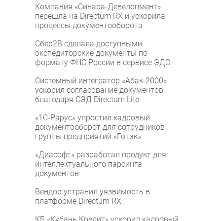
Компания «Синара-Девелопмент»
перешла на Directum RX и ускорила
процессы документооборота
Сбер2B сделала доступными
экспедиторские документы по
формату ФНС России в сервисе ЭДО
Системный интегратор «Абак-2000»
ускорил согласование документов
благодаря СЭД Directum Lite
«1С‑Рарус» упростил кадровый
документооборот для сотрудников
группы предприятий «Готэк»
«Диасофт» разработал продукт для
интеллектуального парсинга
документов
Вендор устранил уязвимость в
платформе Directum RX
КБ «Кубань Кредит» ускорил кадровый