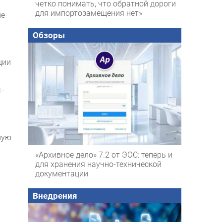
четко понимать, что обратной дороги
для импортозамещения нет»
ие
Обзоры
й
ции
т-
ную
«Архивное дело» 7.2 от ЭОС: теперь и
для хранения научно-технической
документации
Внедрения