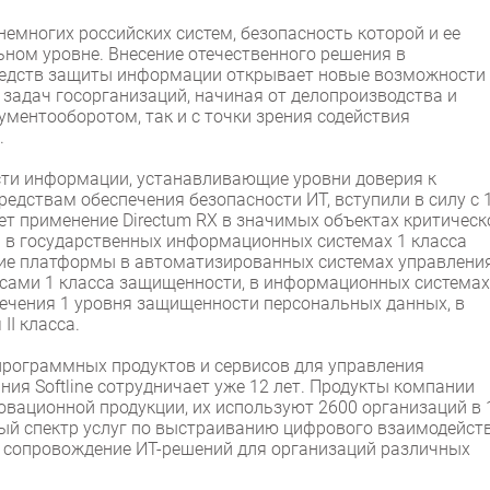
немногих российских систем, безопасность которой и ее
ном уровне. Внесение отечественного решения в
редств защиты информации открывает новые возможности
а задач госорганизаций, начиная от делопроизводства и
ментооборотом, так и с точки зрения содействия
.
ти информации, устанавливающие уровни доверия к
едствам обеспечения безопасности ИТ, вступили в силу с 
т применение Directum RX в значимых объектах критическ
 в государственных информационных системах 1 класса
ние платформы в автоматизированных системах управлени
сами 1 класса защищенности, в информационных системах
ечения 1 уровня защищенности персональных данных, в
I класса.
программных продуктов и сервисов для управления
я Softline сотрудничает уже 12 лет. Продукты компании
новационной продукции, их используют 2600 организаций в 
ый спектр услуг по выстраиванию цифрового взаимодейств
 и сопровождение ИТ-решений для организаций различных