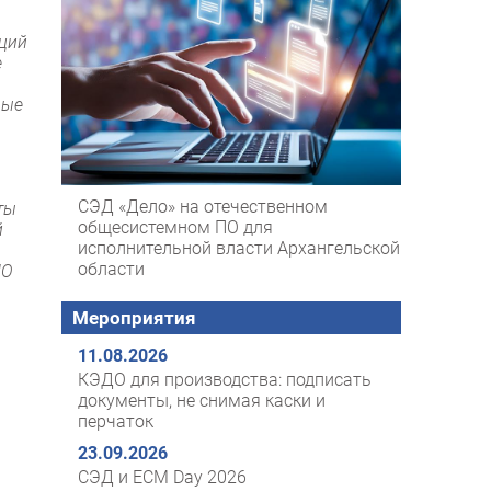
аций
е
рые
СЭД «Дело» на отечественном
ты
общесистемном ПО для
й
исполнительной власти Архангельской
области
ПО
Мероприятия
11.08.2026
КЭДО для производства: подписать
документы, не снимая каски и
перчаток
23.09.2026
СЭД и ECM Day 2026