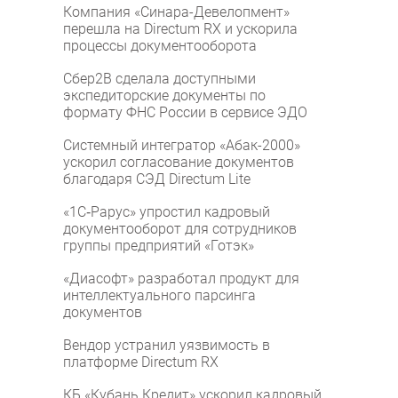
Компания «Синара-Девелопмент»
перешла на Directum RX и ускорила
процессы документооборота
Сбер2B сделала доступными
экспедиторские документы по
формату ФНС России в сервисе ЭДО
Системный интегратор «Абак-2000»
ускорил согласование документов
благодаря СЭД Directum Lite
«1С‑Рарус» упростил кадровый
документооборот для сотрудников
группы предприятий «Готэк»
«Диасофт» разработал продукт для
интеллектуального парсинга
документов
Вендор устранил уязвимость в
платформе Directum RX
КБ «Кубань Кредит» ускорил кадровый