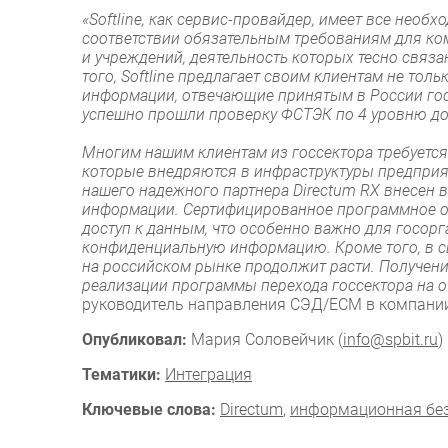
«Softline, как сервис-провайдер, имеет все необ
соответствии обязательным требованиям для ко
и учреждений, деятельность которых тесно свя
того, Softline предлагает своим клиентам не тол
информации, отвечающие принятым в России гос
успешно прошли проверку ФСТЭК по 4 уровню до
Многим нашим клиентам из госсектора требуется
которые внедряются в инфраструктуры предприя
нашего надежного партнера Directum RX внесен 
информации. Сертифицированное программное о
доступ к данным, что особенно важно для госо
конфиденциальную информацию. Кроме того, в с
на российском рынке продолжит расти. Получени
реализации программы перехода госсектора на о
руководитель направления СЭД/ECM в компании 
Опубликовал:
Мария Соловейчик (
info@spbit.ru
)
Тематики:
Интеграция
Ключевые слова:
Directum
,
информационная бе