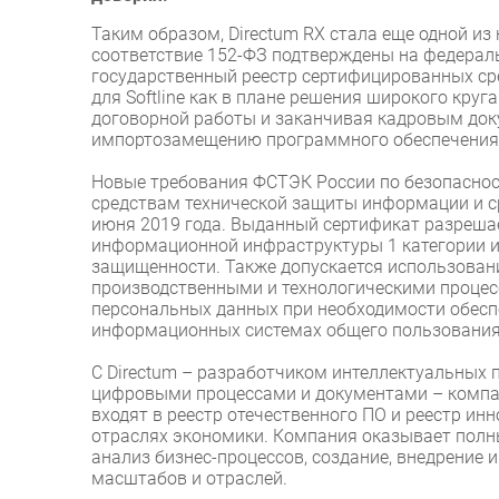
Таким образом, Directum RX стала еще одной из 
соответствие 152-ФЗ подтверждены на федераль
государственный реестр сертифицированных с
для Softline как в плане решения широкого круг
договорной работы и заканчивая кадровым доку
импортозамещению программного обеспечения
Новые требования ФСТЭК России по безопаснос
средствам технической защиты информации и ср
июня 2019 года. Выданный сертификат разрешае
информационной инфраструктуры 1 категории и
защищенности. Также допускается использова
производственными и технологическими процес
персональных данных при необходимости обесп
информационных системах общего пользования I
С Directum – разработчиком интеллектуальных 
цифровыми процессами и документами – компани
входят в реестр отечественного ПО и реестр ин
отраслях экономики. Компания оказывает полн
анализ бизнес-процессов, создание, внедрение
масштабов и отраслей.