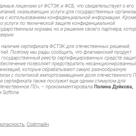
ходимые лицензии от ФСТЭК и ФСБ, что свидетельствует о его
мпаний, оказывающих услуги для государственных организ
зана с использованием конфиденциальной информации. Кром
ько услуги по технической защите конфиденциальной
ударственным нормам, но и решения своего партнера, кото
верия.
 наличие сертификата ФСТЭК для отечественных решений,
тий. Поэтому мы рады сообщить, что флагманский продукт
в государственный реестр сертифицированных средств защи
беспечение позволяет предотвратить несанкционированны
рганизаций, которые обрабатывают самую разнообразную
вязи с политикой импортозамещения доля отечественного 
е сертификата также послужит еще одним стимулом для
течественное ПО»,
– прокомментировала
Полина Дуйкова,
Softline.
зопасность
,
Софтлайн