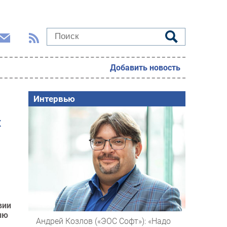
Добавить новость
Интервью
х
вии
ню
Андрей Козлов («ЭОС Софт»): «Надо