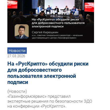
Новости
27.03.2026
На «РусКрипто» обсудили риски
для добросовестного
пользователя электронной
подписи
(Новости)
«Газинформсервис» представил
экспертные решения по безопасности ЭДО
на конференции «РусКрипто».