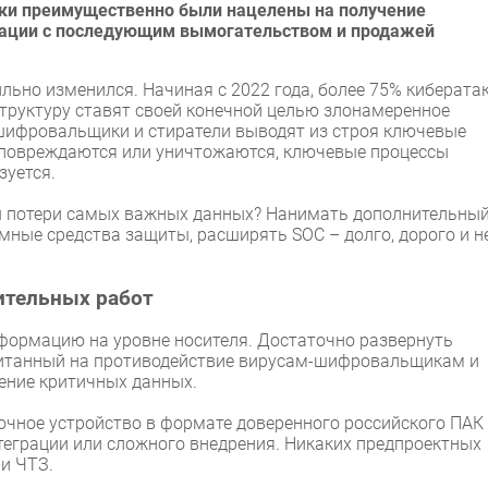
аки преимущественно были нацелены на получение
мации с последующим вымогательством и продажей
ьно изменился. Начиная с 2022 года, более 75% кибератак
труктуру ставят своей конечной целью злонамеренное
шифровальщики и стиратели выводят из строя ключевые
 повреждаются или уничтожаются, ключевые процессы
зуется.
ы потери самых важных данных? Нанимать дополнительны
ные средства защиты, расширять SOC – долго, дорого и н
ительных работ
нформацию на уровне носителя. Достаточно развернуть
читанный на противодействие вирусам-шифровальщикам и
ение критичных данных.
чное устройство в формате доверенного российского ПАК
нтеграции или сложного внедрения. Никаких предпроектных
ли ЧТЗ.