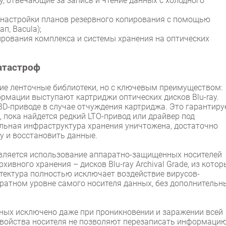
, отвечающие за запись и чтение данных с холодного
 настройки планов резервного копирования с помощью
п, Bacula);
рования комплекса и системы хранения на оптических
атастроф
кие ленточные библиотеки, но с ключевым преимуществом:
рмации выступают картриджи оптических дисков Blu-ray.
D-приводе в случае отчуждения картриджа. Это гарантиру
 пока найдется редкий LTO-привод или драйвер под
альная инфраструктура хранения уничтожена, достаточно
у и восстановить данные.
вляется использование аппаратно-защищенных носителей
хивного хранения – дисков Blu-ray Archival Grade, из котор
итектура полностью исключает воздействие вирусов-
ратном уровне самого носителя данных, без дополнительн
ых исключено даже при проникновении и заражении всей
свойства носителя не позволяют перезаписать информацию