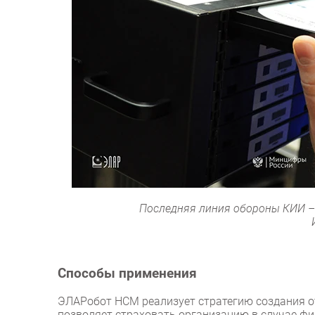
Последняя линия обороны КИИ –
Способы применения
ЭЛАРобот НСМ реализует стратегию создания о
позволяет страховать организацию в случае ф