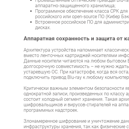
Промышленные оптические приводы Blu-ray
аппаратно-защищенного хранилища;
Программное обеспечение класса СРК для
российского или open-source ПО (Кибер Бэка
Встроенное российское ПО для администри
дисках.
Аппаратная сохранность и защита от к
Архитектура устройства напоминает классичес
вместо ленточных картриджей носителями инфо
Данные носители читаются на любом бытовом B
долгосрочную совместимость – не нужно ждать,
устаревшую ОС. При катастрофе, когда вся ост
подключить привод Blu-ray к любому компьютер
Критически важным элементом безопасности я
однократной записи, произведенных по классу ар
состоит холодный сегмент хранения. Такая арх
шифровальщиков и вирусов-стирателей на аппа
программных надстроек.
Злонамеренное шифрование и уничтожение данн
инфраструктуры хранения, так как физические 