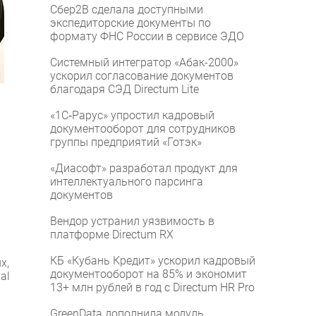
Сбер2B сделала доступными
экспедиторские документы по
формату ФНС России в сервисе ЭДО
Системный интегратор «Абак-2000»
ускорил согласование документов
благодаря СЭД Directum Lite
«1С‑Рарус» упростил кадровый
документооборот для сотрудников
группы предприятий «Готэк»
«Диасофт» разработал продукт для
интеллектуального парсинга
документов
Вендор устранил уязвимость в
платформе Directum RX
КБ «Кубань Кредит» ускорил кадровый
х,
документооборот на 85% и экономит
al
13+ млн рублей в год с Directum HR Pro
GreenData дополнила модуль