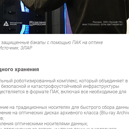
 защищенные бэкапы с помощью ПАК на оптике
Источник: ЭЛАР
дного хранения
льный роботизированный комплекс, который объединяет в
 безопасной и катастрофоустойчивой инфраструктуры
ествляется в формате ПАК, включая все необходимое для
ение на традиционных носителях для быстрого сбора данны
ение на оптических дисках архивного класса (Blu-ray Archiv
в;
вления оптическими носителями данных;