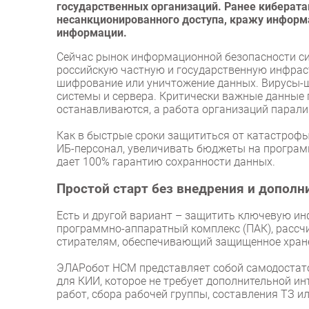
государственных организаций. Ранее киберат
несанкционированного доступа, кражу инфор
информации.
Сейчас рынок информационной безопасности сил
российскую частную и государственную инфрас
шифрование или уничтожение данных. Вирусы-
системы и сервера. Критически важные данные
останавливаются, а работа организаций парали
Как в быстрые сроки защититься от катастроф
ИБ-персонал, увеличивать бюджеты на программ
дает 100% гарантию сохранности данных.
Простой старт без внедрения и дополн
Есть и другой вариант – защитить ключевую и
программно-аппаратный комплекс (ПАК), расс
стирателям, обеспечивающий защищенное хран
ЭЛАРобот НСМ представляет собой самодостато
для КИИ, которое не требует дополнительной и
работ, сбора рабочей группы, составления ТЗ и